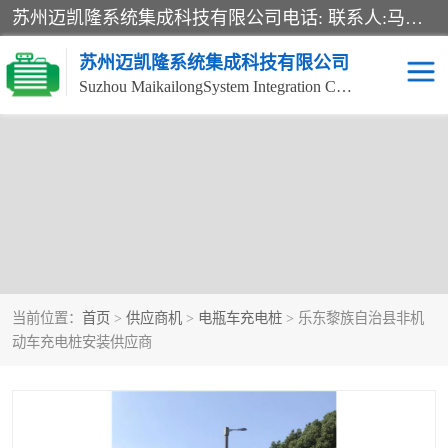
苏州迈凯隆系统集成科技有限公司电话: 联系人:马杰森 销售安装视频监控、报警系统、电话交换机、门禁考勤、巡更系统、呼叫对讲系统、停车场道闸、智能家居、广播系统、综合布线、办公设备、电子商务软件、网络工程、酒店门锁系列 系统集成、VOD视频点播、LED显示屏、节能产品、USP电源、收银机等弱电及智能化项目。
苏州迈凯隆系统集成科技有限公司
Suzhou MaikailongSystem Integration Co., Ltd.
非机动车充电桩
电瓶车充电桩
电动自行车充电桩
两轮电动车充电桩
充电桩
当前位置：
首页
>
供应商机
>
电瓶车充电桩
> 乐东黎族自治县非机
动车充电桩安装供应商