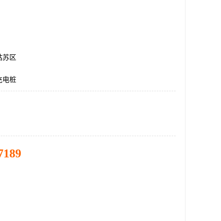
姑苏区
充电桩
7189