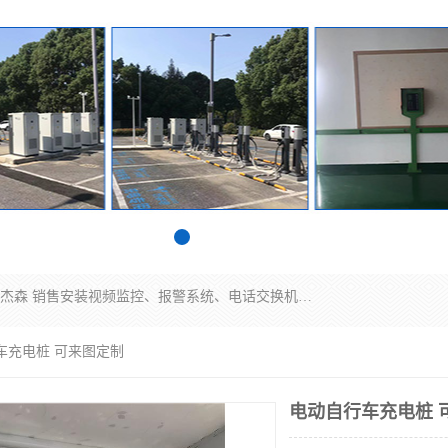
苏州迈凯隆系统集成科技有限公司电话: 联系人:马杰森 销售安装视频监控、报警系统、电话交换机、门禁考勤、巡更系统、呼叫对讲系统、停车场道闸、智能家居、广播系统、综合布线、办公设备、电子商务软件、网络工程、酒店门锁系列 系统集成、VOD视频点播、LED显示屏、节能产品、USP电源、收银机等弱电及智能化项目。
车充电桩 可来图定制
电动自行车充电桩 