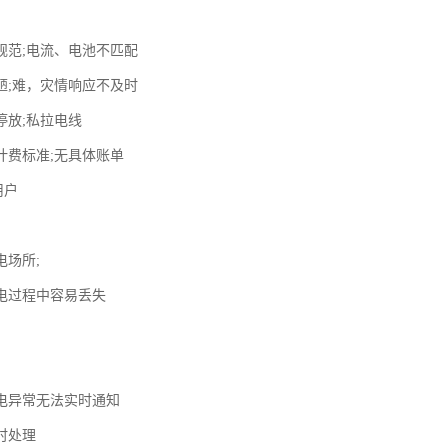
规范;电流、电池不匹配
陋;难，灾情响应不及时
停放;私拉电线
计费标准;无具体账单
用户
电场所;
电过程中容易丢失
电异常无法实时通知
时处理