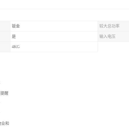
钣金
较大总功率
是
输入电压
4KG
停
常提醒
付
示
物业和