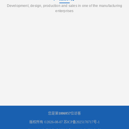
Development, design, production and sales in one of the manufacturing
enterprises
您是第
1006957
位访客
版权所有 ©2026-08-07
苏ICP备2025170717号-1