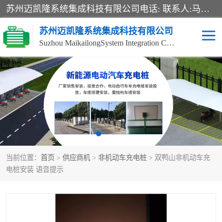
苏州迈凯隆系统集成科技有限公司电话: 联系人:马杰森 销售安装视频监控、报警系统、电话交换机、门禁考勤、巡更系统、呼叫对讲系统、停车场道闸、智能家居、广播系统、综合布线、办公设备、电子商务软件、网络工程、酒店门锁系列 系统集成、VOD视频点播、LED显示屏、节能产品、USP电源、收银机等弱电及智能化项目。
苏州迈凯隆系统集成科技有限公司
Suzhou MaikailongSystem Integration Co., Ltd.
非机动车充电桩
电瓶车充电桩
电动自行车充电桩
两轮电动车充电桩
充电桩
当前位置：
首页
>
供应商机
>
非机动车充电桩
> 双鸭山非机动车充
电桩安装 语音提示