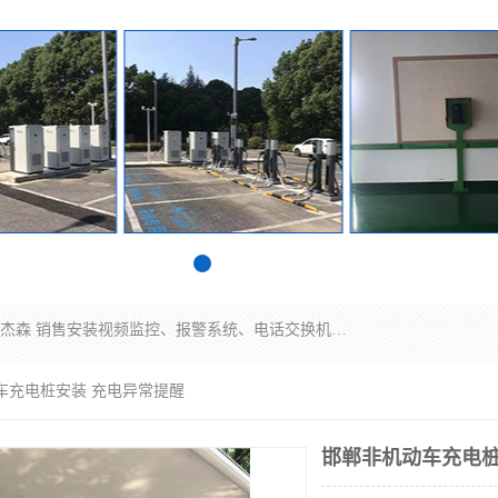
苏州迈凯隆系统集成科技有限公司电话: 联系人:马杰森 销售安装视频监控、报警系统、电话交换机、门禁考勤、巡更系统、呼叫对讲系统、停车场道闸、智能家居、广播系统、综合布线、办公设备、电子商务软件、网络工程、酒店门锁系列 系统集成、VOD视频点播、LED显示屏、节能产品、USP电源、收银机等弱电及智能化项目。
车充电桩安装 充电异常提醒
邯郸非机动车充电桩