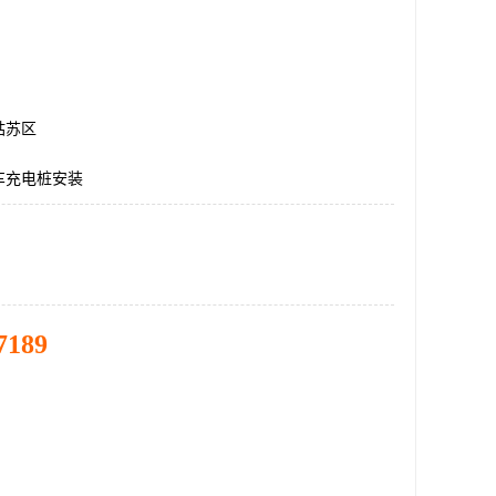
姑苏区
车充电桩安装
7189