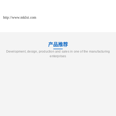
http://www.mklxt.com
产品推荐
Development, design, production and sales in one of the manufacturing
enterprises