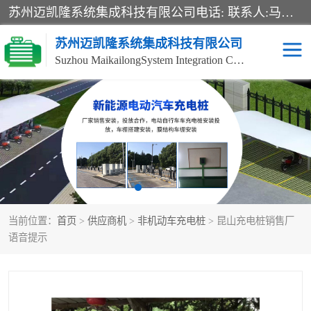
苏州迈凯隆系统集成科技有限公司电话: 联系人:马杰森 销售安装视频监控、报警系统、电话交换机、门禁考勤、巡更系统、呼叫对讲系统、停车场道闸、智能家居、广播系统、综合布线、办公设备、电子商务软件、网络工程、酒店门锁系列 系统集成、VOD视频点播、LED显示屏、节能产品、USP电源、收银机等弱电及智能化项目。
苏州迈凯隆系统集成科技有限公司
Suzhou MaikailongSystem Integration Co., Ltd.
非机动车充电桩
电瓶车充电桩
电动自行车充电桩
两轮电动车充电桩
充电桩
当前位置：
首页
>
供应商机
>
非机动车充电桩
> 昆山充电桩销售厂
语音提示