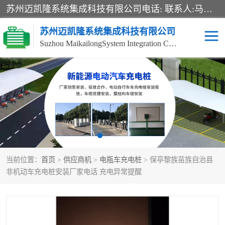
苏州迈凯隆系统集成科技有限公司电话: 联系人:马杰森 销售安装视频监控、报警系统、电话交换机、门禁考勤、巡更系统、呼叫对讲系统、停车场道闸、智能家居、广播系统、综合布线、办公设备、电子商务软件、网络工程、酒店门锁系列 系统集成、VOD视频点播、LED显示屏、节能产品、USP电源、收银机等弱电及智能化项目。
苏州迈凯隆系统集成科技有限公司
Suzhou MaikailongSystem Integration Co., Ltd.
非机动车充电桩
电瓶车充电桩
电动自行车充电桩
两轮电动车充电桩
充电桩
当前位置：
首页
>
供应商机
>
电瓶车充电桩
> 保亭黎族苗族自治县
非机动车充电桩安装厂家电话 充电异常提醒