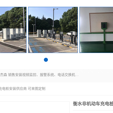
苏州迈凯隆系统集成科技有限公司电话: 联系人:马杰森 销售安装视频监控、报警系统、电话交换机、门禁考勤、巡更系统、呼叫对讲系统、停车场道闸、智能家居、广播系统、综合布线、办公设备、电子商务软件、网络工程、酒店门锁系列 系统集成、VOD视频点播、LED显示屏、节能产品、USP电源、收银机等弱电及智能化项目。
充电桩安装供应商 可来图定制
衡水非机动车充电桩