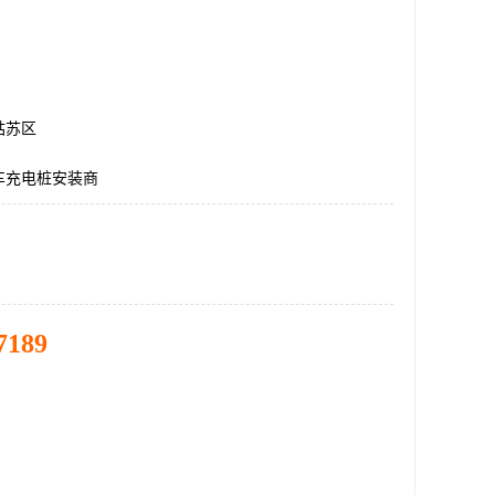
姑苏区
车充电桩安装商
7189