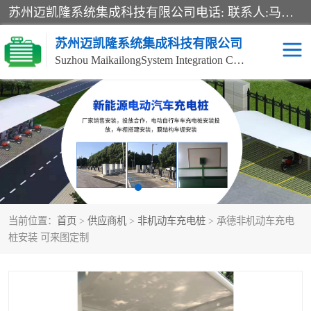
苏州迈凯隆系统集成科技有限公司电话: 联系人:马杰森 销售安装视频监控、报警系统、电话交换机、门禁考勤、巡更系统、呼叫对讲系统、停车场道闸、智能家居、广播系统、综合布线、办公设备、电子商务软件、网络工程、酒店门锁系列 系统集成、VOD视频点播、LED显示屏、节能产品、USP电源、收银机等弱电及智能化项目。
苏州迈凯隆系统集成科技有限公司
Suzhou MaikailongSystem Integration Co., Ltd.
非机动车充电桩
电瓶车充电桩
电动自行车充电桩
两轮电动车充电桩
充电桩
当前位置：
首页
>
供应商机
>
非机动车充电桩
> 承德非机动车充电
桩安装 可来图定制