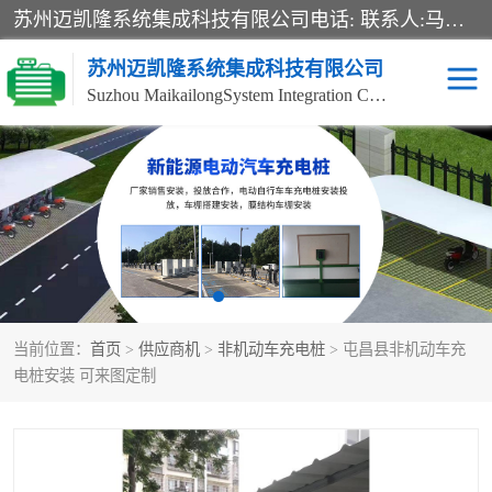
苏州迈凯隆系统集成科技有限公司电话: 联系人:马杰森 销售安装视频监控、报警系统、电话交换机、门禁考勤、巡更系统、呼叫对讲系统、停车场道闸、智能家居、广播系统、综合布线、办公设备、电子商务软件、网络工程、酒店门锁系列 系统集成、VOD视频点播、LED显示屏、节能产品、USP电源、收银机等弱电及智能化项目。
苏州迈凯隆系统集成科技有限公司
Suzhou MaikailongSystem Integration Co., Ltd.
非机动车充电桩
电瓶车充电桩
电动自行车充电桩
两轮电动车充电桩
充电桩
当前位置：
首页
>
供应商机
>
非机动车充电桩
> 屯昌县非机动车充
电桩安装 可来图定制