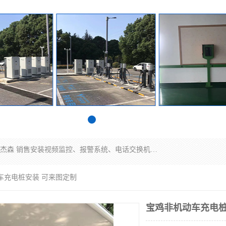
苏州迈凯隆系统集成科技有限公司电话: 联系人:马杰森 销售安装视频监控、报警系统、电话交换机、门禁考勤、巡更系统、呼叫对讲系统、停车场道闸、智能家居、广播系统、综合布线、办公设备、电子商务软件、网络工程、酒店门锁系列 系统集成、VOD视频点播、LED显示屏、节能产品、USP电源、收银机等弱电及智能化项目。
车充电桩安装 可来图定制
宝鸡非机动车充电桩