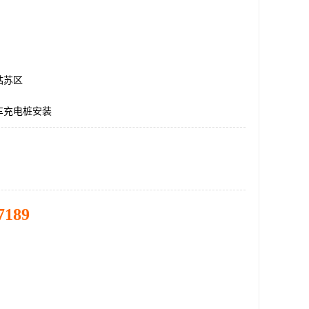
姑苏区
车充电桩安装
7189