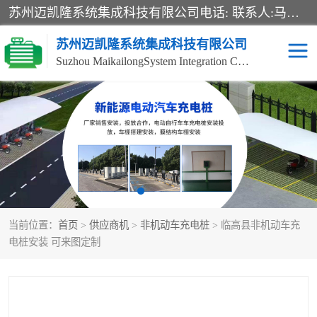
苏州迈凯隆系统集成科技有限公司电话: 联系人:马杰森 销售安装视频监控、报警系统、电话交换机、门禁考勤、巡更系统、呼叫对讲系统、停车场道闸、智能家居、广播系统、综合布线、办公设备、电子商务软件、网络工程、酒店门锁系列 系统集成、VOD视频点播、LED显示屏、节能产品、USP电源、收银机等弱电及智能化项目。
苏州迈凯隆系统集成科技有限公司
Suzhou MaikailongSystem Integration Co., Ltd.
非机动车充电桩
电瓶车充电桩
电动自行车充电桩
两轮电动车充电桩
充电桩
当前位置：
首页
>
供应商机
>
非机动车充电桩
> 临高县非机动车充
电桩安装 可来图定制