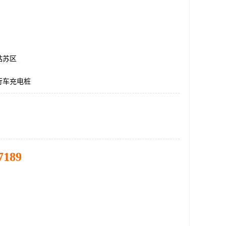
姑苏区
行车充电桩
7189