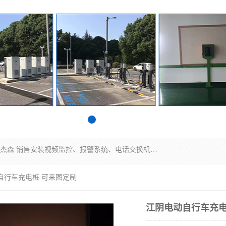
苏州迈凯隆系统集成科技有限公司电话: 联系人:马杰森 销售安装视频监控、报警系统、电话交换机、门禁考勤、巡更系统、呼叫对讲系统、停车场道闸、智能家居、广播系统、综合布线、办公设备、电子商务软件、网络工程、酒店门锁系列 系统集成、VOD视频点播、LED显示屏、节能产品、USP电源、收银机等弱电及智能化项目。
自行车充电桩 可来图定制
江阴电动自行车充电