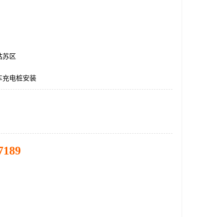
姑苏区
车充电桩安装
7189