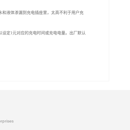
水和液体渗漏到充电插座里，太高不利于用户充
以设定1元对应的充电时间或充电电量。出厂默认
erprises