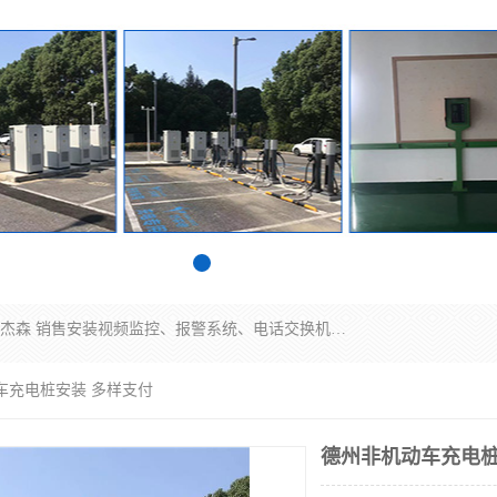
苏州迈凯隆系统集成科技有限公司电话: 联系人:马杰森 销售安装视频监控、报警系统、电话交换机、门禁考勤、巡更系统、呼叫对讲系统、停车场道闸、智能家居、广播系统、综合布线、办公设备、电子商务软件、网络工程、酒店门锁系列 系统集成、VOD视频点播、LED显示屏、节能产品、USP电源、收银机等弱电及智能化项目。
车充电桩安装 多样支付
德州非机动车充电桩