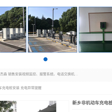
苏州迈凯隆系统集成科技有限公司电话: 联系人:马杰森 销售安装视频监控、报警系统、电话交换机、门禁考勤、巡更系统、呼叫对讲系统、停车场道闸、智能家居、广播系统、综合布线、办公设备、电子商务软件、网络工程、酒店门锁系列 系统集成、VOD视频点播、LED显示屏、节能产品、USP电源、收银机等弱电及智能化项目。
车充电桩安装 充电异常提醒
新乡非机动车充电桩