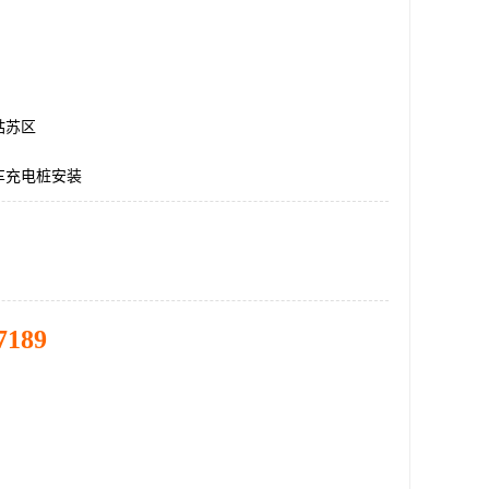
姑苏区
车充电桩安装
7189