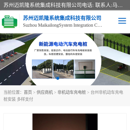
苏州迈凯隆系统集成科技有限公司电话: 联系人:马杰森 销售安装视频监控、报警系统、电话交换机、门禁考勤、巡更系统、呼叫对讲系统、停车场道闸、智能家居、广播系统、综合布线、办公设备、电子商务软件、网络工程、酒店门锁系列 系统集成、VOD视频点播、LED显示屏、节能产品、USP电源、收银机等弱电及智能化项目。
苏州迈凯隆系统集成科技有限公司
Suzhou MaikailongSystem Integration Co., Ltd.
非机动车充电桩
电瓶车充电桩
电动自行车充电桩
两轮电动车充电桩
充电桩
当前位置：
首页
>
供应商机
>
非机动车充电桩
> 台州非机动车充电
桩安装 多样支付