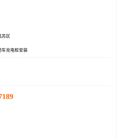
姑苏区
动车充电桩安装
7189