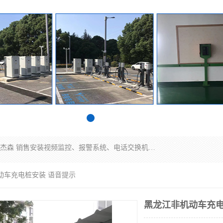
苏州迈凯隆系统集成科技有限公司电话: 联系人:马杰森 销售安装视频监控、报警系统、电话交换机、门禁考勤、巡更系统、呼叫对讲系统、停车场道闸、智能家居、广播系统、综合布线、办公设备、电子商务软件、网络工程、酒店门锁系列 系统集成、VOD视频点播、LED显示屏、节能产品、USP电源、收银机等弱电及智能化项目。
动车充电桩安装 语音提示
黑龙江非机动车充电