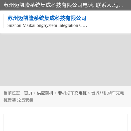
苏州迈凯隆系统集成科技有限公司电话: 联系人:马杰森 销售安装视频监控、报警系统、电话交换机、门禁考勤、巡更系统、呼叫对讲系统、停车场道闸、智能家居、广播系统、综合布线、办公设备、电子商务软件、网络工程、酒店门锁系列 系统集成、VOD视频点播、LED显示屏、节能产品、USP电源、收银机等弱电及智能化项目。
苏州迈凯隆系统集成科技有限公司
Suzhou MaikailongSystem Integration Co., Ltd.
非机动车充电桩
电瓶车充电桩
电动自行车充电桩
两轮电动车充电桩
充电桩
当前位置：
首页
>
供应商机
>
非机动车充电桩
> 晋城非机动车充电
桩安装 免费安装