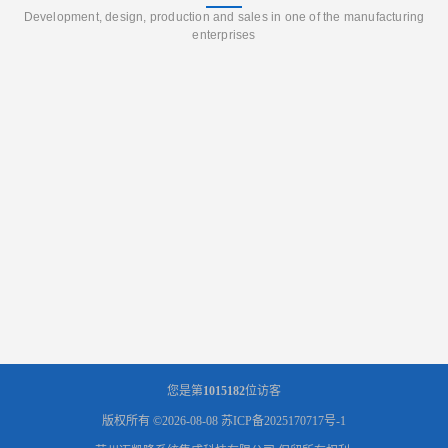
Development, design, production and sales in one of the manufacturing
enterprises
您是第
1015182
位访客
版权所有 ©2026-08-08
苏ICP备2025170717号-1